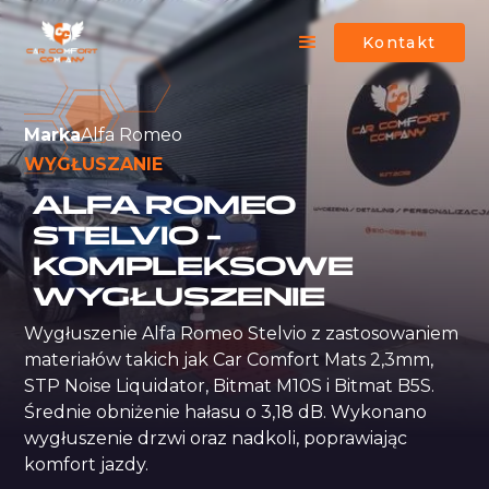
Kontakt
Marka
Alfa Romeo
WYGŁUSZANIE
ALFA ROMEO
STELVIO –
KOMPLEKSOWE
WYGŁUSZENIE
Wygłuszenie Alfa Romeo Stelvio z zastosowaniem 
materiałów takich jak Car Comfort Mats 2,3mm, 
STP Noise Liquidator, Bitmat M10S i Bitmat B5S. 
Średnie obniżenie hałasu o 3,18 dB. Wykonano 
wygłuszenie drzwi oraz nadkoli, poprawiając 
komfort jazdy.