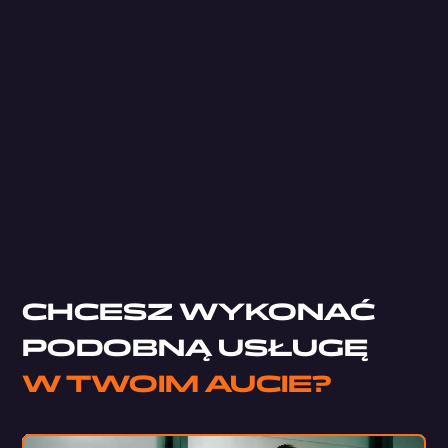
B5s
Car Comfort Mats
StP Accent
StP Noise Liquidator
Pianka typu M
CHCESZ WYKONAĆ
PODOBNĄ USŁUGĘ
W TWOIM AUCIE?