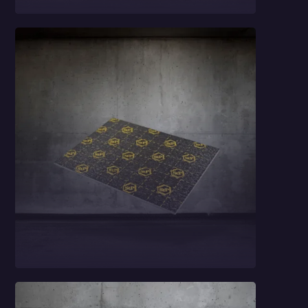
Car Comfort Mats
2,3 mm
Pianka
polietylenowa StP