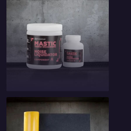
Accent
Masa wygłuszająca
StP Noise
Liquidator