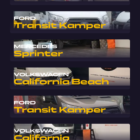
FORD
Transit Kamper
MERCEDES
Sprinter
VOLKSWAGEN
California Beach
FORD
Transit Kamper
VOLKSWAGEN
California