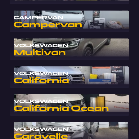
CAMPERVAN
Campervan
VOLKSWAGEN
Multivan
VOLKSWAGEN
California
VOLKSWAGEN
California Ocean
VOLKSWAGEN
Caravelle