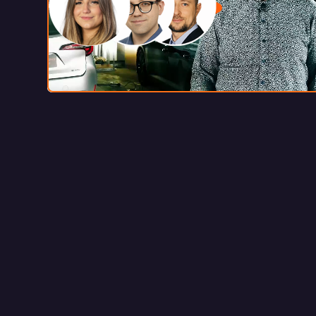
w 5 m
+48 510 