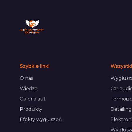
Szybkie linki
Wszystki
O nas
Wygłusza
Wiedza
Car audi
Galeria aut
Termoizo
Produkty
Detailing
Efekty wygłuszeń
Elektron
Wygłusz