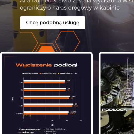
Alfa Romeo Stelvio została wyciszona w str
ograniczyło hałas drogowy w kabinie.
Chcę podobną usługę