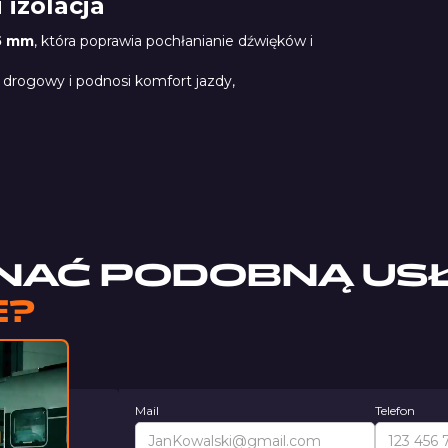
 izolacja
5 mm
, która poprawia pochłanianie dźwięków i
 drogowy i podnosi komfort jazdy,
StP Aero Gold
NAĆ PODOBNĄ US
E?
Mail
Telefon
nimy