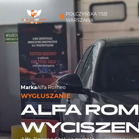
POŁCZYŃSKA 115B
WARSZAWA
Marka
Alfa Romeo
WYGŁUSZANIE
ALFA ROM
WYCISZEN