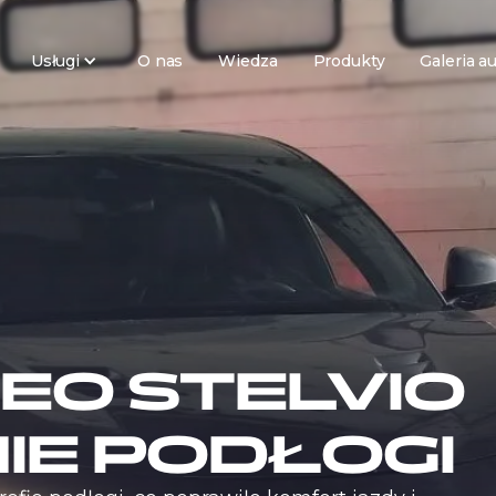
Usługi
O nas
Wiedza
Produkty
Galeria a
EO STELVIO
IE PODŁOGI