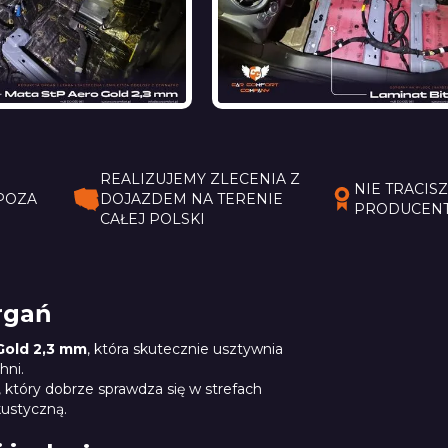
Ć
REALIZUJEMY ZLECENIA Z
NIE TRACIS
POZA
DOJAZDEM NA TERENIE
PRODUCENT
CAŁEJ POLSKI
rgań
Gold 2,3 mm
, która skutecznie usztywnia
hni.
, który dobrze sprawdza się w strefach
kustyczną.