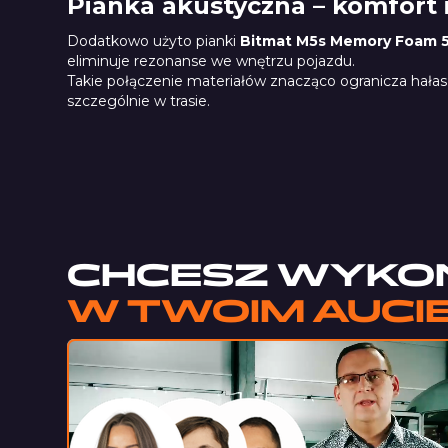
Pianka akustyczna – komfort i
Dodatkowo użyto pianki
Bitmat M5s Memory Foam 
eliminuje rezonanse we wnętrzu pojazdu.
Takie połączenie materiałów znacząco ogranicza hałas
szczególnie w trasie.
B5s
CHCESZ WYKO
W TWOIM AUCI
Oddzwo