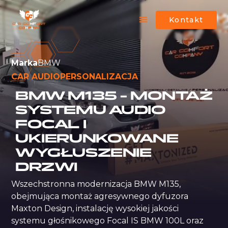
Kontakt
Marka
BMW
CAR AUDIO
PERSONALIZACJA
BMW M135 – MONTAŻ
SYSTEMU AUDIO
FOCAL I
UKIERUNKOWANE
WYGŁUSZENIE
DRZWI
Wszechstronna modernizacja BMW M135, 
obejmująca montaż agresywnego dyfuzora 
Maxton Design, instalację wysokiej jakości 
systemu głośnikowego Focal IS BMW 100L oraz 