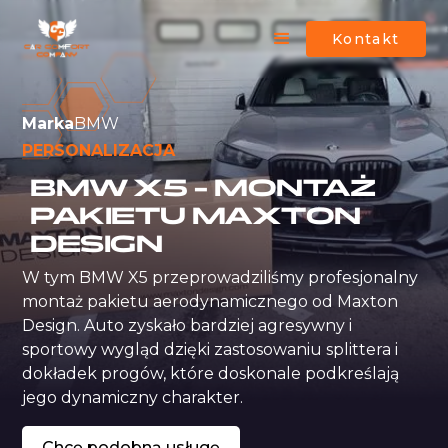
Kontakt
Marka
BMW
PERSONALIZACJA
BMW X5 – MONTAŻ
PAKIETU MAXTON
DESIGN
W tym BMW X5 przeprowadziliśmy profesjonalny 
montaż pakietu aerodynamicznego od Maxton 
Design. Auto zyskało bardziej agresywny i 
sportowy wygląd dzięki zastosowaniu splittera i 
dokładek progów, które doskonale podkreślają 
jego dynamiczny charakter.
Chcę podobną usługę