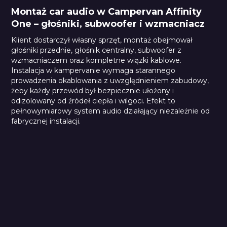
Montaż car audio w Campervan Affinity
One – głośniki, subwoofer i wzmacniacz
Klient dostarczył własny sprzęt, montaż obejmował
głośniki przednie, głośnik centralny, subwoofer z
wzmacniaczem oraz kompletne wiązki kablowe.
Instalacja w kampervanie wymaga starannego
prowadzenia okablowania z uwzględnieniem zabudowy,
żeby każdy przewód był bezpiecznie ułożony i
odizolowany od źródeł ciepła i wilgoci. Efekt to
pełnowymiarowy system audio działający niezależnie od
fabrycznej instalacji.
Car Comfort Mats
Pianka Typu K
Pianka typu M
Pianka Typu K ALU