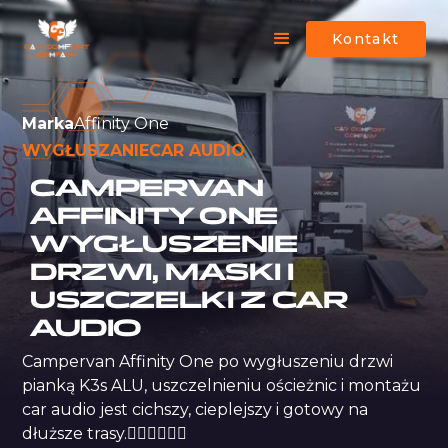
Kontakt
Marka
Affinity One
WYGŁUSZANIE
CAR AUDIO
CAMPERVAN
AFFINITY ONE
WYGŁUSZENIE
DRZWI, MASKI I
USZCZELKI Z CAR
AUDIO
Campervan Affinity One po wygłuszeniu drzwi 
pianką K3s ALU, uszczelnieniu ościeżnic i montażu 
car audio jest cichszy, cieplejszy i gotowy na 
dłuższe trasy.