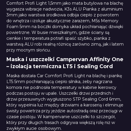
Comfort Profi Light 1,5mm jako mata butylowa na blachę
wygasza wibracje nadwozia, K3s ALU Pianka z aluminium
3mm jako warstwa środkowa odbija ciepło z powrotem
do wnętrza i izoluje akustycznie zarazem, M5s Memory
Foam 5mm na boczki domyka układ pochłaniając dźwięki
powietrzne. W busie mieszkalnym, gdzie ściany są
cienkie i temperatura potrafi spaść szybko, pianka z
warstwą ALU robi realną różnicę zarówno zimą, jak i latem
przy mocnym słońcu.
Maska i uszczelki Campervan Affinity One
– izolacja termiczna LT5 i Sealing Cord
Maska dostała Car Comfort Profi Light na blachę i piankę
LT5 5mm pochłaniającą ciepło silnika, żeby nagrzana
komora nie podnosiła temperatury w kabinie kierowcy
podczas postoju w upale. Uszczelki drzwi przednich i
drzwi przesuwnych wygłuszono STP Sealing Cord 6mm,
który wypełnia luz między drzwiami a karoserią i eliminuje
świsty powietrza przy jeździe autostradą oraz przeciągi w
czasie postoju. W kampervanie uszczelki to szczegół,
który przy długich trasach odgrywa większą rolę niż w
zwykłym aucie osobowym.