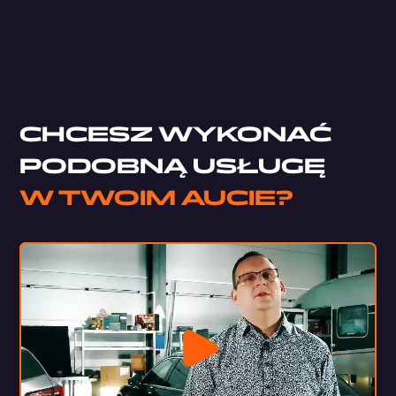
Pianka Trudnopalna LT
StP Sealing Cord
CHCESZ WYKONAĆ
PODOBNĄ USŁUGĘ
W TWOIM AUCIE?