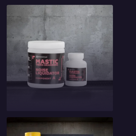
Pianka gumowa
Bitmat typu K
Masa wygłuszająca
StP Noise
Liquidator