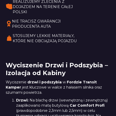
REALIZUJEMY ZLECENIA Z 
DOJAZDEM NA TERENIE CAŁEJ 
POLSKI
NIE TRACISZ GWARANCJI 
PRODUCENTA AUTA
STOSUJEMY LEKKIE MATERIAŁY, 
KTÓRE NIE OBCIĄŻAJĄ POJAZDU
Wyciszenie Drzwi i Podszybia –
Izolacja od Kabiny
Wyciszenie
drzwi i podszybia
w
Fordzie Transit
Kamper
jest kluczowe w walce z hałasem silnika oraz
szumami powietrza.
Drzwi:
Na blachę drzwi (wewnętrzną i zewnętrzną)
zaaplikowano matę butylową
Car Comfort Profi
(prawdopodobnie 2,3mm lub 2,5mm) w celu
tłumienia wibracji i usztywnienia konstrukcji. Na