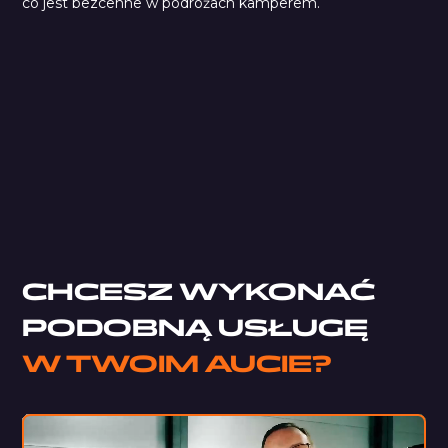
co jest bezcenne w podróżach kamperem.
Car Comfort Profi 1,5 mm
Pianka Typu K
StP Noise Liquidator
Pianka typu M
CHCESZ WYKONAĆ
PODOBNĄ USŁUGĘ
W TWOIM AUCIE?