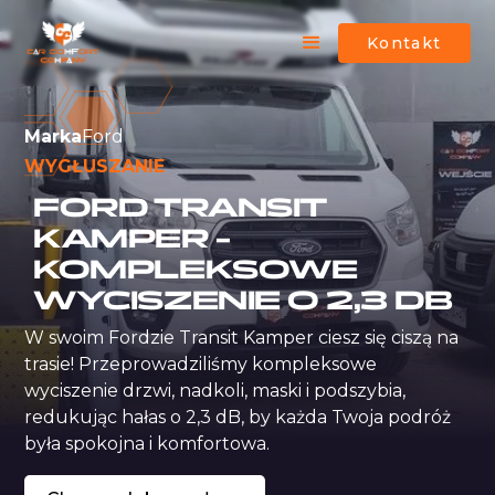
Kontakt
Marka
Ford
WYGŁUSZANIE
FORD TRANSIT
KAMPER –
KOMPLEKSOWE
WYCISZENIE O 2,3 DB
W swoim Fordzie Transit Kamper ciesz się ciszą na 
trasie! Przeprowadziliśmy kompleksowe 
wyciszenie drzwi, nadkoli, maski i podszybia, 
redukując hałas o 2,3 dB, by każda Twoja podróż 
była spokojna i komfortowa.