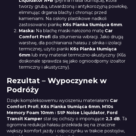
Liquidator A+B
(płynna masa tłumiąca), która
tworzy grubą, utwardzoną i antykorozyjną powłokę,
eliminując drgania blachy i chroniąc przed
kamieniami. Na osłony plastikowe nadkoli
zastosowano piankę
K6s Pianka tłumiąca 6mm
.
Maska:
Na blachę maski nałożono matę
Car
Comfort Profi
dla stłumienia wibracji. Jako drugą
warstwę, dla pochłaniania hałasu z silnika i izolacji
termicznej, użyto pianki
K6s Pianka tłumiąca
6mm
lub inny materiał termiczno-akustyczny (K6s
doskonale sprawdza się jako ognioodporny izoaltor
termiczny i akustyczny).
Rezultat – Wypoczynek w
Podróży
Dzięki kompleksowemu wyciszeniu materiałami
Car
Comfort Profi
,
K6s Pianka tłumiąca 6mm
,
M10s
Memory Foam 10mm
i
StP Noise Liquidator
,
Ford
Transit Kamper
stał się cichszy o imponujące
2,3 dB
. Ta
ogromna redukcja hałasu przekłada się na znacznie
większy komfort jazdy i odpoczynku w trakcie postojów,