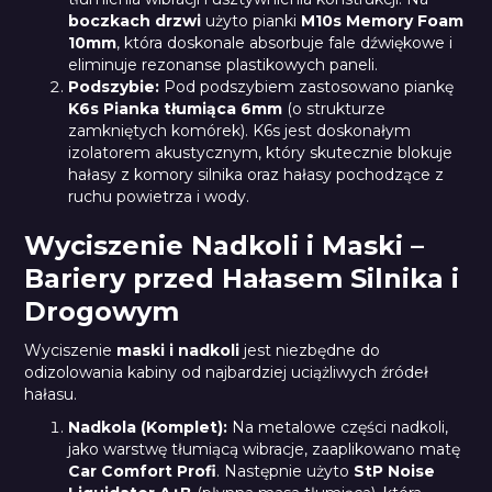
boczkach drzwi
użyto pianki
M10s Memory Foam
10mm
, która doskonale absorbuje fale dźwiękowe i
eliminuje rezonanse plastikowych paneli.
Podszybie:
Pod podszybiem zastosowano piankę
K6s Pianka tłumiąca 6mm
(o strukturze
zamkniętych komórek). K6s jest doskonałym
izolatorem akustycznym, który skutecznie blokuje
hałasy z komory silnika oraz hałasy pochodzące z
ruchu powietrza i wody.
Wyciszenie Nadkoli i Maski –
Bariery przed Hałasem Silnika i
Drogowym
Wyciszenie
maski i nadkoli
jest niezbędne do
odizolowania kabiny od najbardziej uciążliwych źródeł
hałasu.
Nadkola (Komplet):
Na metalowe części nadkoli,
jako warstwę tłumiącą wibracje, zaaplikowano matę
Car Comfort Profi
. Następnie użyto
StP Noise