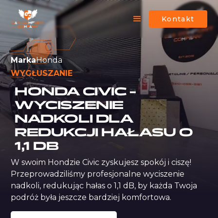
Kontakt
Marka
Honda
WYGŁUSZANIE
HONDA CIVIC –
WYCISZENIE
NADKOLI DLA
REDUKCJI HAŁASU O
1,1 DB
W swoim Hondzie Civic zyskujesz spokój i ciszę! 
Przeprowadziliśmy profesjonalne wyciszenie 
nadkoli, redukując hałas o 1,1 dB, by każda Twoja 
podróż była jeszcze bardziej komfortowa.