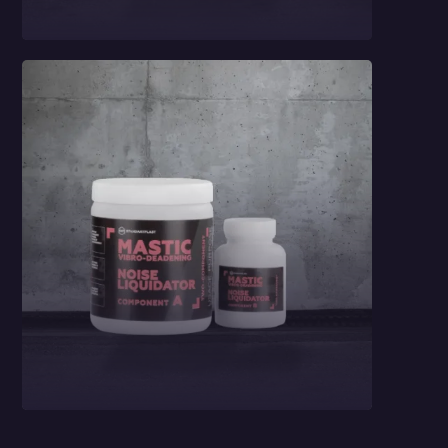
Car Comfort Mats
2,3 mm
Masa wygłuszająca
StP Noise