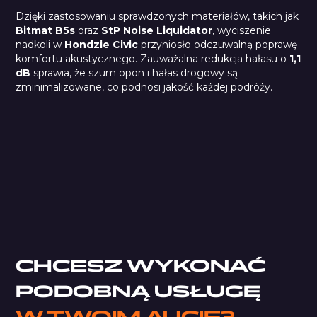
Dzięki zastosowaniu sprawdzonych materiałów, takich jak
Bitmat B5s
oraz
StP Noise Liquidator
, wyciszenie
nadkoli w
Hondzie Civic
przyniosło odczuwalną poprawę
komfortu akustycznego. Zauważalna redukcja hałasu o
1,1
dB
sprawia, że szum opon i hałas drogowy są
zminimalizowane, co podnosi jakość każdej podróży.
B5s
Car Comfort Mats
StP Noise Liquidator
CHCESZ WYKONAĆ
PODOBNĄ USŁUGĘ
W TWOIM AUCIE?