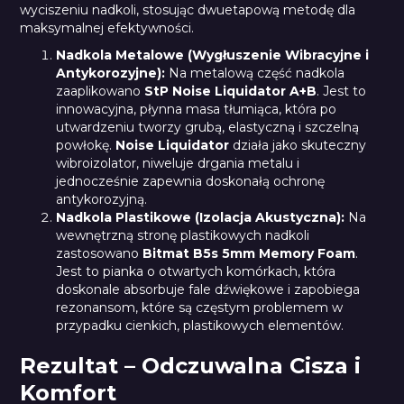
wyciszeniu nadkoli, stosując dwuetapową metodę dla
maksymalnej efektywności.
Nadkola Metalowe (Wygłuszenie Wibracyjne i
Antykorozyjne):
Na metalową część nadkola
zaaplikowano
StP Noise Liquidator A+B
. Jest to
innowacyjna, płynna masa tłumiąca, która po
utwardzeniu tworzy grubą, elastyczną i szczelną
powłokę.
Noise Liquidator
działa jako skuteczny
wibroizolator, niweluje drgania metalu i
jednocześnie zapewnia doskonałą ochronę
antykorozyjną.
Nadkola Plastikowe (Izolacja Akustyczna):
Na
wewnętrzną stronę plastikowych nadkoli
zastosowano
Bitmat B5s 5mm Memory Foam
.
Jest to pianka o otwartych komórkach, która
doskonale absorbuje fale dźwiękowe i zapobiega
rezonansom, które są częstym problemem w
przypadku cienkich, plastikowych elementów.
Rezultat – Odczuwalna Cisza i
Komfort