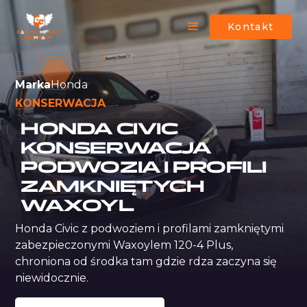
Kontakt
Marka
Honda
KONSERWACJA
HONDA CIVIC
KONSERWACJA
PODWOZIA I PROFILI
ZAMKNIĘTYCH
WAXOYL
Honda Civic z podwoziem i profilami zamkniętymi 
zabezpieczonymi Waxoylem 120-4 Plus, 
chroniona od środka tam gdzie rdza zaczyna się 
niewidocznie.