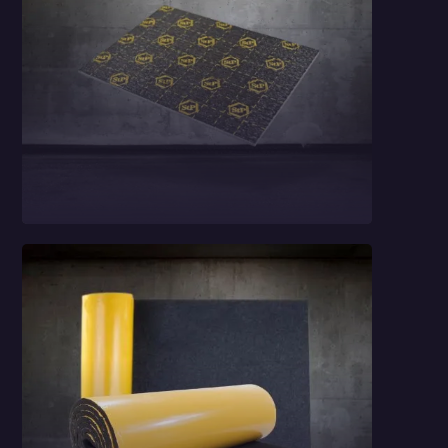
Pianka
polietylenowa StP
Accent