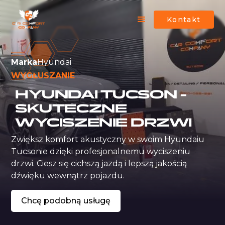
Kontakt
Marka
Hyundai
WYGŁUSZANIE
HYUNDAI TUCSON -
SKUTECZNE
WYCISZENIE DRZWI
Zwiększ komfort akustyczny w swoim Hyundaiu 
Tucsonie dzięki profesjonalnemu wyciszeniu 
drzwi. Ciesz się cichszą jazdą i lepszą jakością 
dźwięku wewnątrz pojazdu.
Chcę podobną usługę