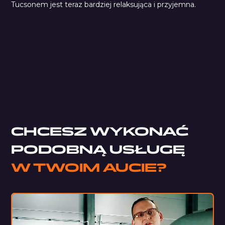
Tucsonem jest teraz bardziej relaksująca i przyjemna.
Car Comfort Mats
StP Accent
Pianka typu M
CHCESZ WYKONAĆ
PODOBNĄ USŁUGĘ
W TWOIM AUCIE?