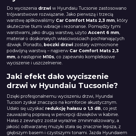
Do wyciszenia
drzwi
w Hyundaiu Tucsonie zastosowano
trójwarstwowe rozwiązanie. Jako pierwszą i trzecią
warstwę aplikowaliśmy
Car Comfort Mats 2,3 mm
, który
skutecznie tłumi wibracje i rezonanse. Pomiędzy tymi
warstwami, jako drugą warstwę, użyto
Accent 6 mm
,
materiał o doskonałych właściwościach pochłaniających
dźwięk. Ponadto,
boczki drzwi
zostały wzmocnione
podwójną warstwą – najpierw
Car Comfort Mats 2,3
mm
, a następnie
M10s
, co zapewniło kompleksowe
wyciszenie i uszczelnienie.
Jaki efekt dało wyciszenie
drzwi w Hyundaiu Tucsonie?
Dzięki profesjonalnemu wyciszeniu drzwi, Hyundai
Tucson zyskał znacząco na komforcie akustycznym.
Udało się uzyskać
redukcję hałasu o 1,5 dB
, co jest
zauważalną poprawą w percepcji dźwięków w kabinie.
Hałas z zewnątrz został wyraźnie zminimalizowany, a
jakość odtwarzanej muzyki stała się znacznie lepsza, z
głębszym basem i czystszymi tonami. Jazda Hyundaiem