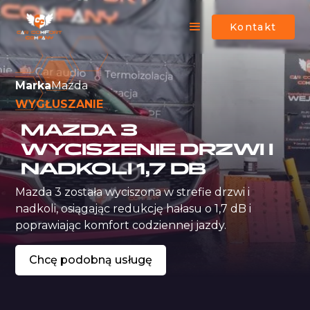
Kontakt
Marka
Mazda
WYGŁUSZANIE
MAZDA 3
WYCISZENIE DRZWI I
NADKOLI 1,7 DB
Mazda 3 została wyciszona w strefie drzwi i 
nadkoli, osiągając redukcję hałasu o 1,7 dB i 
poprawiając komfort codziennej jazdy.
Chcę podobną usługę