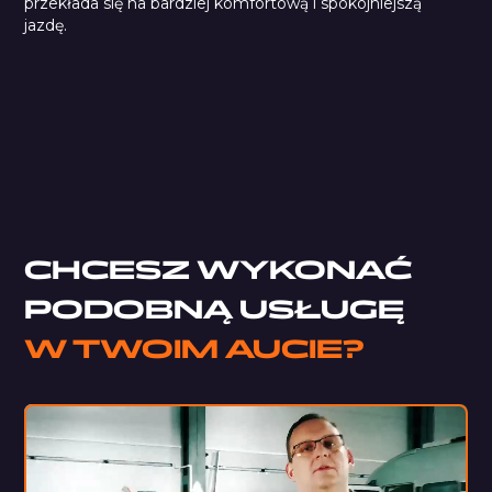
przekłada się na bardziej komfortową i spokojniejszą
jazdę.
StP Noise Liquidator
B5s
Car Comfort Mats
CHCESZ WYKONAĆ
PODOBNĄ USŁUGĘ
W TWOIM AUCIE?