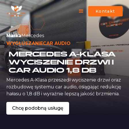
Kontakt
Marka
Mercedes
WYGŁUSZANIE
CAR AUDIO
MERCEDES A-KLASA
WYCISZENIE DRZWI I
CAR AUDIO 1,8 DB
Mercedes A-Klasa przeszedł wyciszenie drzwi oraz 
rozbudowę systemu car audio, osiągając redukcję 
hałasu o 1,8 dB i wyraźnie lepszą jakość brzmienia.
Chcę podobną usługę