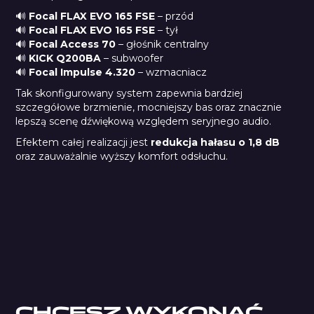
🔊
Focal FLAX EVO 165 FSE
– przód
🔊
Focal FLAX EVO 165 FSE
– tył
🔊
Focal Access 70
– głośnik centralny
🔊
KICK Q200BA
– subwoofer
🔊
Focal Impulse 4.320
– wzmacniacz
Tak skonfigurowany system zapewnia bardziej
szczegółowe brzmienie, mocniejszy bas oraz znacznie
lepszą scenę dźwiękową względem seryjnego audio.
Efektem całej realizacji jest
redukcja hałasu o 1,8 dB
oraz zauważalnie wyższy komfort odsłuchu.
Car Comfort Mats
StP Accent
StP Crystal
CHCESZ WYKONAĆ