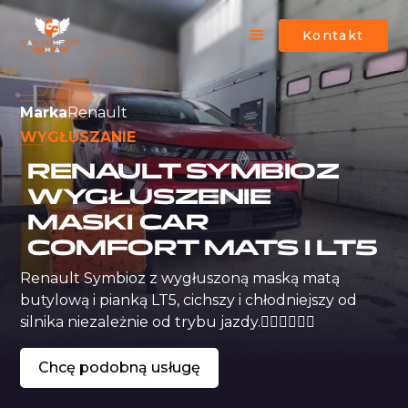
Kontakt
Marka
Renault
WYGŁUSZANIE
RENAULT SYMBIOZ
WYGŁUSZENIE
MASKI CAR
COMFORT MATS I LT5
Renault Symbioz z wygłuszoną maską matą 
butylową i pianką LT5, cichszy i chłodniejszy od 
silnika niezależnie od trybu jazdy.
Chcę podobną usługę