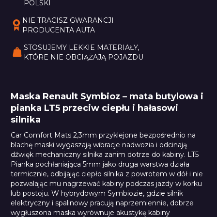
POLSKI
NIE TRACISZ GWARANCJI 
PRODUCENTA AUTA
STOSUJEMY LEKKIE MATERIAŁY, 
KTÓRE NIE OBCIĄŻAJĄ POJAZDU
Maska Renault Symbioz – mata butylowa i
pianka LT5 przeciw ciepłu i hałasowi
silnika
Car Comfort Mats 2,3mm przyklejone bezpośrednio na
blachę maski wygaszają wibracje nadwozia i odcinają
dźwięk mechaniczny silnika zanim dotrze do kabiny. LT5
Pianka pochłaniająca 5mm jako druga warstwa działa
termicznie, odbijając ciepło silnika z powrotem w dół i nie
pozwalając mu nagrzewać kabiny podczas jazdy w korku
lub postoju. W hybrydowym Symbiozie, gdzie silnik
elektryczny i spalinowy pracują naprzemiennie, dobrze
wygłuszona maska wyrównuje akustykę kabiny