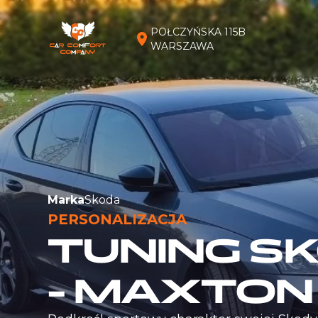
POŁCZYŃSKA 115B
WARSZAWA
Marka
Skoda
PERSONALIZACJA
TUNING S
- MAXTON