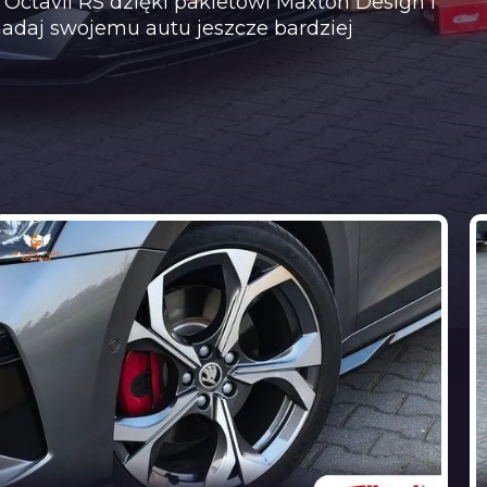
 Octavii RS dzięki pakietowi Maxton Design i
adaj swojemu autu jeszcze bardziej