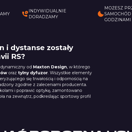
MOŻESZ PR
INDYWIDUALNIE
DAMY
SAMOCHÓD 
DORADZAMY
GODZINAMI
 i dystanse zostały
vii RS?
rodynamiczny od
Maxton Design
, w którego
gów
oraz
tylny dyfuzor
. Wszystkie elementy
ryzującego się trwałością i odpornością na
adzony zgodnie z zaleceniami producenta.
dkolami i poprawić optykę, zamontowano
oła na zewnątrz, podkreślając sportowy profil