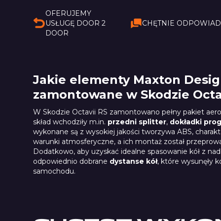
OFERUJEMY
USŁUGĘ DOOR 2
CHĘTNIE ODPOWIA
DOOR
Jakie elementy Maxton Design
zamontowane w Skodzie Octa
W Skodzie Octavii RS zamontowano pełny pakiet ae
skład wchodziły m.in.
przedni splitter
,
dokładki pro
wykonane są z wysokiej jakości tworzywa ABS, charakte
warunki atmosferyczne, a ich montaż został przeprow
Dodatkowo, aby uzyskać idealne spasowanie kół z na
odpowiednio dobrane
dystanse kół
, które wysunęły k
samochodu.