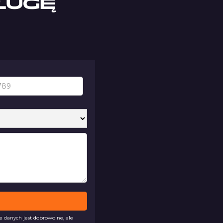
ŁUGĘ
danych jest dobrowolne, ale