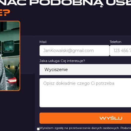
NAĆ PODOBNĄ US
E?
Mail
Telefon
nimy
inut
Jaka usługa Cię interesuje?
055 981
Wyrażam zgodę na przetwarzanie danych osobowych. Podanie 