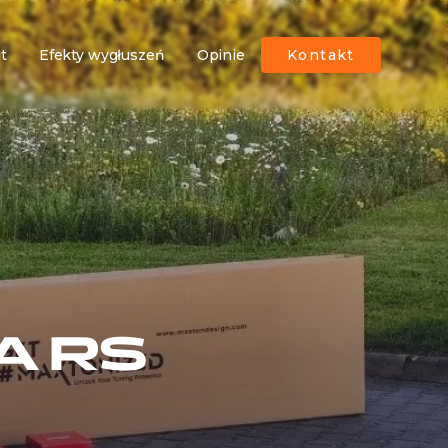
ut
Efekty wygłuszeń
Opinie
Kontakt
A RS