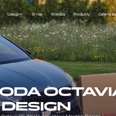
Usługi
O nas
Wiedza
Produkty
Galeria a
KODA OCTAVI
 DESIGN