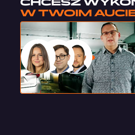
CHCESZ WYKO
W TWOIM AUCI
Oddzwo
w 5 m
+48 510 