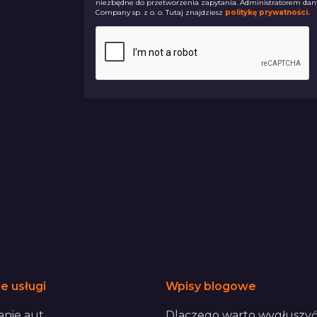
niezbędne do przetworzenia zapytania. Administratorem dan
Company sp. z o. o. Tutaj znajdziesz
politykę prywatności.
e usługi
Wpisy blogowe
nie aut
Dlaczego warto wygłuszyć