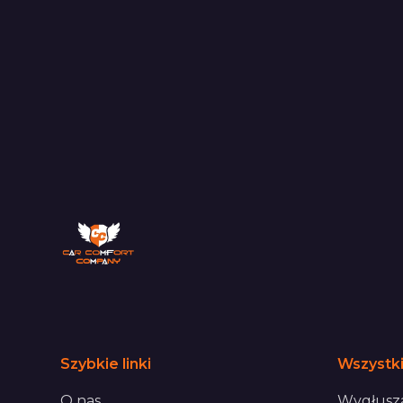
Szybkie linki
Wszystki
O nas
Wygłusza