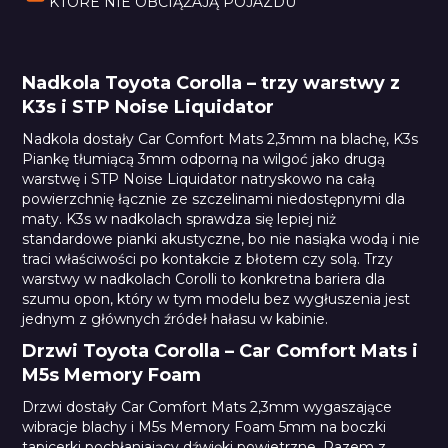
KTÓRE NIE OBCIĄŻAJĄ POJAZDU
Nadkola Toyota Corolla – trzy warstwy z
K3s i STP Noise Liquidator
Nadkola dostały Car Comfort Mats 2,3mm na blachę, K3s
Piankę tłumiącą 3mm odporną na wilgoć jako drugą
warstwę i STP Noise Liquidator natryskowo na całą
powierzchnię łącznie ze szczelinami niedostępnymi dla
maty. K3s w nadkolach sprawdza się lepiej niż
standardowe pianki akustyczne, bo nie nasiąka wodą i nie
traci właściwości po kontakcie z błotem czy solą. Trzy
warstwy w nadkolach Corolli to konkretna bariera dla
szumu opon, który w tym modelu bez wygłuszenia jest
jednym z głównych źródeł hałasu w kabinie.
Drzwi Toyota Corolla – Car Comfort Mats i
M5s Memory Foam
Drzwi dostały Car Comfort Mats 2,3mm wygaszające
wibracje blachy i M5s Memory Foam 5mm na boczki
tapicerki pochłaniający dźwięki powietrzne. Razem z