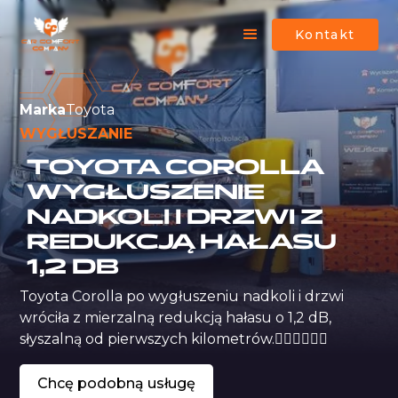
Kontakt
Marka
Toyota
WYGŁUSZANIE
TOYOTA COROLLA
WYGŁUSZENIE
NADKOLI I DRZWI Z
REDUKCJĄ HAŁASU
1,2 DB
Toyota Corolla po wygłuszeniu nadkoli i drzwi 
wróciła z mierzalną redukcją hałasu o 1,2 dB, 
słyszalną od pierwszych kilometrów.
Chcę podobną usługę