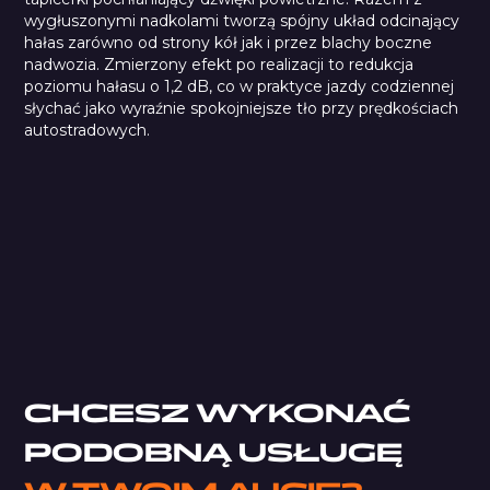
wygłuszonymi nadkolami tworzą spójny układ odcinający
hałas zarówno od strony kół jak i przez blachy boczne
nadwozia. Zmierzony efekt po realizacji to redukcja
poziomu hałasu o 1,2 dB, co w praktyce jazdy codziennej
słychać jako wyraźnie spokojniejsze tło przy prędkościach
autostradowych.
Car Comfort Mats
Pianka Typu K
Pianka typu M
StP Noise Liquidator
CHCESZ WYKONAĆ
PODOBNĄ USŁUGĘ