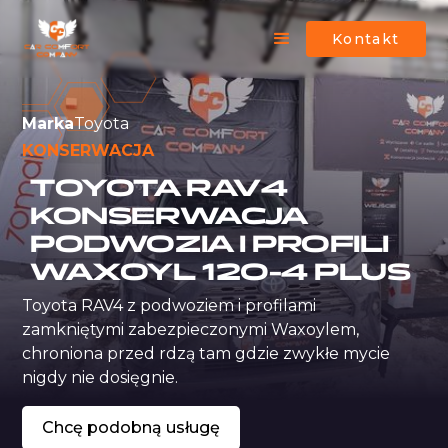
Kontakt
Marka
Toyota
KONSERWACJA
TOYOTA RAV4
KONSERWACJA
PODWOZIA I PROFILI
WAXOYL 120-4 PLUS
Toyota RAV4 z podwoziem i profilami 
zamkniętymi zabezpieczonymi Waxoylem, 
chroniona przed rdzą tam gdzie zwykłe mycie 
nigdy nie dosięgnie.
Chcę podobną usługę