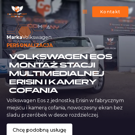
Kontakt
Marka
Volkswagen
PERSONALIZACJA
VOLKSWAGEN EOS
MONTAŻ STACJI
MULTIMEDIALNEJ
ERISIN I KAMERY
COFANIA
Volkswagen Eos z jednostką Erisin w fabrycznym 
miejscu i kamerą cofania, nowoczesny ekran bez 
śladu przeróbek w desce rozdzielczej.
Chcę podobną usługę