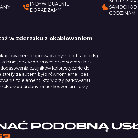
MOŻESZ PR
INDYWIDUALNIE
DAMY
SAMOCHÓD 
DORADZAMY
GODZINAMI
ntaż w zderzaku z okablowaniem
 okablowaniem poprowadzonym pod tapicerką
 kabinie, bez widocznych przewodów i bez
dopasowania czujników kolorystycznie do
e strefy za autem było równomierne i bez
kowania to element, który przy parkowaniu
derzak przed drobnymi uszkodzeniami przy
NAĆ PODOBNĄ US
E?