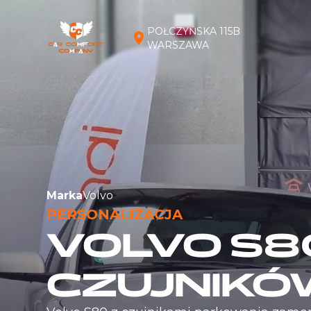
POŁCZYŃSKA 115B
WARSZAWA
Marka
Volvo
PERSONALIZACJA
VOLVO S8
CZUJNIKÓ