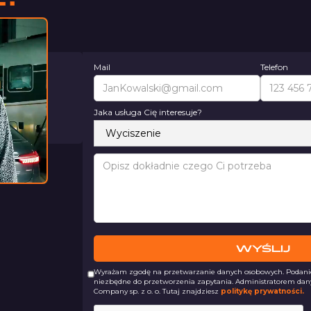
Mail
Telefon
nimy
inut
Jaka usługa Cię interesuje?
055 981
Wyrażam zgodę na przetwarzanie danych osobowych. Podanie 
niezbędne do przetworzenia zapytania. Administratorem dan
Company sp. z o. o. Tutaj znajdziesz
politykę prywatności.