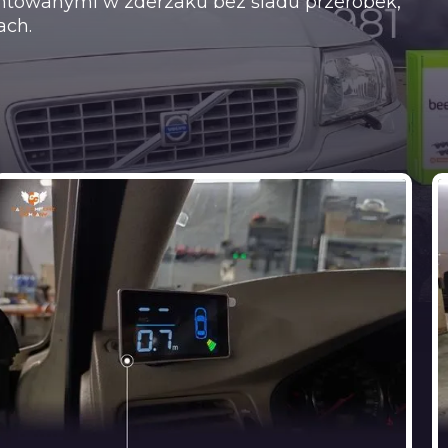
ntowanymi w zderzaku bez śladu przeróbek,
ach.