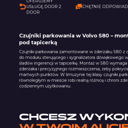
OFERUJEMY
USŁUGĘ DOOR 2
CHĘTNIE ODPOWIA
DOOR
Czujniki parkowania w Volvo S80 – mo
pod tapicerką
Czujniki parkowania zamontowane w zderzaku S80 z
do modułu sterującego i sygnalizatora dźwiękowego w
śladów ingerencji w tapicerkę. Montaż w S80 wymaga 
zderzaka i precyzyjnego rozmieszczenia, żeby pokryci
martwych punktów. W limuzynie tej klasy czujniki par
równoległym w mieście robi realną różnicę i chroni z
codziennym użytkowaniu.
CHCESZ WYKO
W TWOIM AUCI