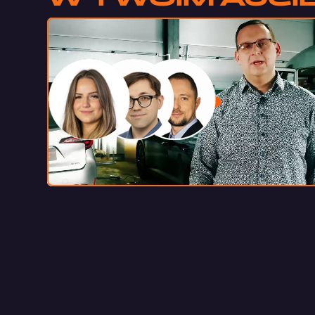
Oddzwo
w 5 m
+48 510 