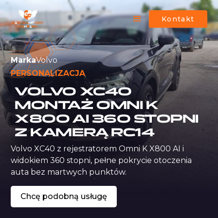
Kontakt
Marka
Volvo
PERSONALIZACJA
VOLVO XC40
MONTAŻ OMNI K
X800 AI 360 STOPNI
Z KAMERĄ RC14
Volvo XC40 z rejestratorem Omni K X800 AI i 
widokiem 360 stopni, pełne pokrycie otoczenia 
auta bez martwych punktów.
Chcę podobną usługę