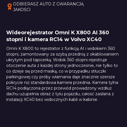
ODBIERASZ AUTO Z GWARANCJĄ 
JAKOŚCI
Wideorejestrator Omni K X800 AI 360
stopni i kamera RC14 w Volvo XC40
Omni K X800 to rejestrator z funkcją AI i widokiem 360
stopni, zamontowany za szybą przednią z okablowaniem
ukrytym pod tapicerką. Widok 360 stopni rejestruje
otoczenie auta z każdej strony jednocześnie, nie tylko to
co dzieje się przed maską, co w przypadku stłuczki
parkingowej czy próby włamania daje znacznie szersze
pokrycie niż standardowa kamera przednia. Kamera tylna
RC14 podłączona przez przewód prowadzony wzdłuż
dachu uzupełnia obraz z tyłu pojazdu, całość zasilana z
instalacji XC40 bez widocznych kabli w kabinie.
70mai X200 Omni