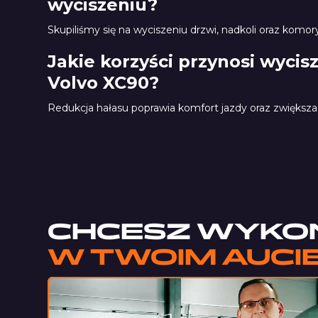
wyciszeniu?
Skupiliśmy się na wyciszeniu drzwi, nadkoli oraz komor
Jakie korzyści przynosi wycisz
Volvo XC90?
Redukcja hałasu poprawia komfort jazdy oraz zwiększa 
Pianka Trudnopalna LT
CHCESZ WYKO
W TWOIM AUCI