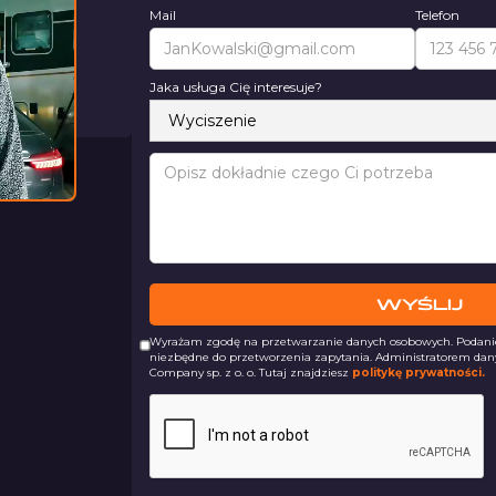
Mail
Telefon
nimy
inut
Jaka usługa Cię interesuje?
055 981
Wyrażam zgodę na przetwarzanie danych osobowych. Podanie 
niezbędne do przetworzenia zapytania. Administratorem dan
Company sp. z o. o. Tutaj znajdziesz
politykę prywatności.