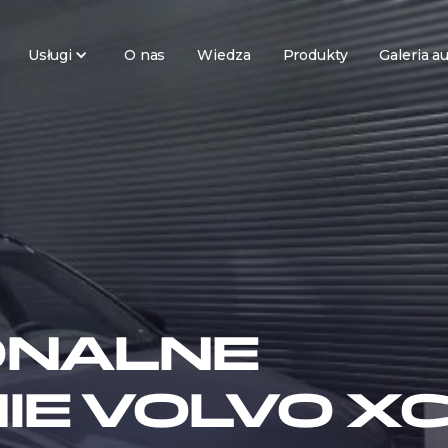
Usługi
O nas
Wiedza
Produkty
Galeria a
ONALNE
IE VOLVO X