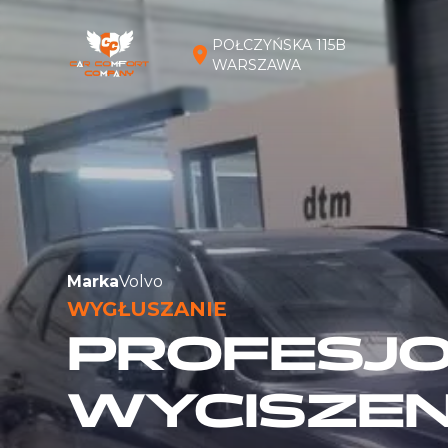
POŁCZYŃSKA 115B
WARSZAWA
Marka
Volvo
WYGŁUSZANIE
PROFESJ
WYCISZEN