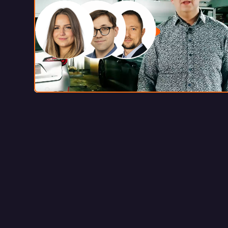
Oddzwo
w 5 m
+48 510 