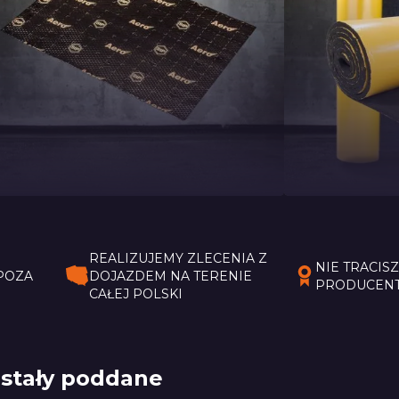
ata butylowa StP
Pianka
ero Gold
M
Ć
REALIZUJEMY ZLECENIA Z
NIE TRACIS
POZA
DOJAZDEM NA TERENIE
PRODUCENT
CAŁEJ POLSKI
ostały poddane