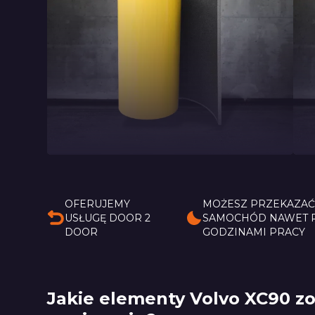
Pianka Trudnopalna
M
LT
A
OFERUJEMY
MOŻESZ PRZEKAZA
USŁUGĘ DOOR 2
SAMOCHÓD NAWET 
DOOR
GODZINAMI PRACY
Jakie elementy Volvo XC90 z