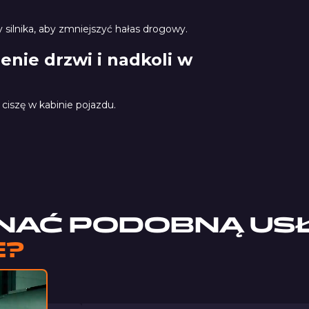
y silnika, aby zmniejszyć hałas drogowy.
enie drzwi i nadkoli w
ciszę w kabinie pojazdu.
StP Aero Gold
NAĆ PODOBNĄ US
E?