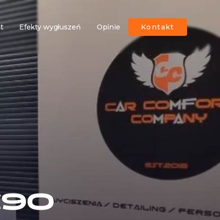
ut
Efekty wygłuszeń
Opinie
Kontakt
C90