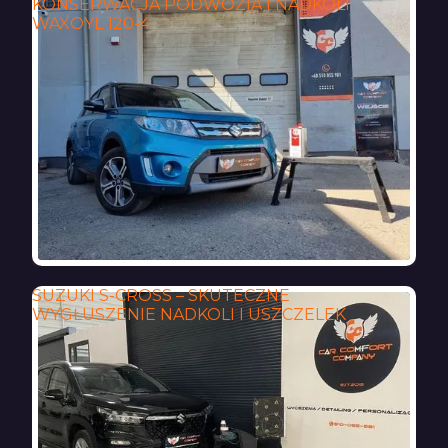
KONSERWACJA PODWOZIA I NADKOLI
WAXOYL 120-4
SUZUKI S-CROSS – SKUTECZNE
WYGŁUSZENIE NADKOLI I USZCZELEK