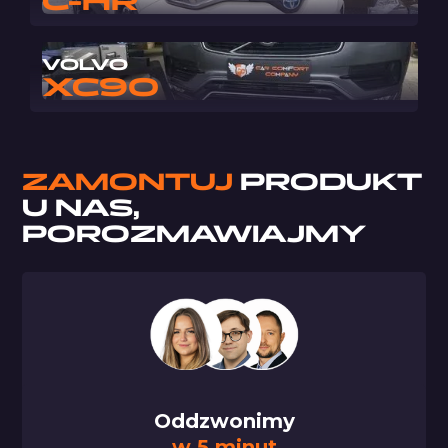
C-HR
VOLVO
XC90
ZAMONTUJ
PRODUKT
U NAS,
POROZMAWIAJMY
Oddzwonimy
w 5 minut