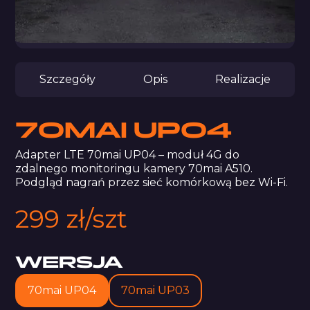
No items found.
Szczegóły
Opis
Realizacje
70MAI UP04
Adapter LTE 70mai UP04 – moduł 4G do
zdalnego monitoringu kamery 70mai A510.
Podgląd nagrań przez sieć komórkową bez Wi-Fi.
299 zł/szt
WERSJA
70mai UP04
70mai UP03