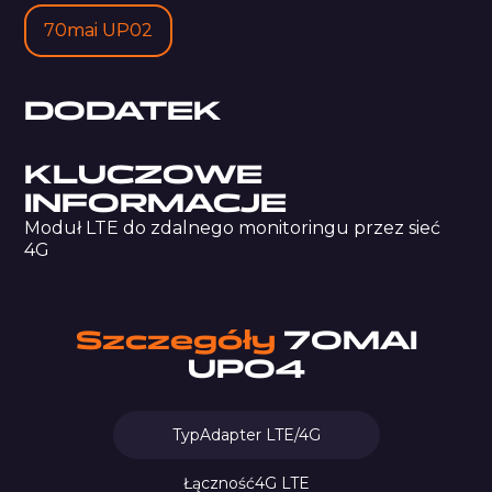
70mai UP02
DODATEK
KLUCZOWE
INFORMACJE
Moduł LTE do zdalnego monitoringu przez sieć
4G
Szczegóły
70MAI
UP04
Typ
Adapter LTE/4G
Łączność
4G LTE