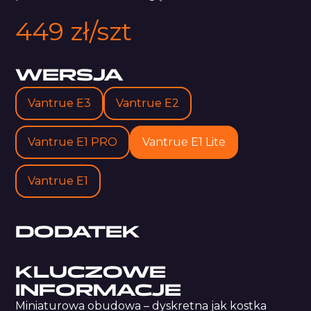
449 zł/szt
WERSJA
Vantrue E3
Vantrue E2
Vantrue E1 PRO
Vantrue E1 Lite
Vantrue E1
DODATEK
KLUCZOWE
INFORMACJE
Miniaturowa obudowa – dyskretna jak kostka