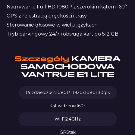
Nagrywanie Full HD 1080P z szerokim kątem 160°
GPS z rejestracją prędkości i trasy
Sterowanie głosowe w wielu językach
Tryb parkingowy 24/7 i obsługa kart do 512 GB
Szczegóły
KAMERA
SAMOCHODOWA
VANTRUE E1 LITE
Rozdzielczość
1080P (1920x1080) 30fps
Kąt widzenia
160°
Wi-Fi
2.4GHz
GPS
tak