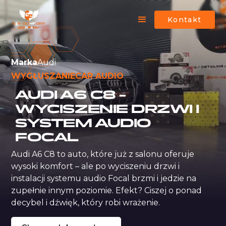
Kontakt
Marka
Audi
WYGŁUSZANIE
CAR AUDIO
AUDI A6 C8 –
WYCISZENIE DRZWI I
SYSTEM AUDIO
FOCAL
Audi A6 C8 to auto, które już z salonu oferuje 
wysoki komfort – ale po wyciszeniu drzwi i 
instalacji systemu audio Focal brzmi i jedzie na 
zupełnie innym poziomie. Efekt? Ciszej o ponad 
decybel i dźwięk, który robi wrażenie.