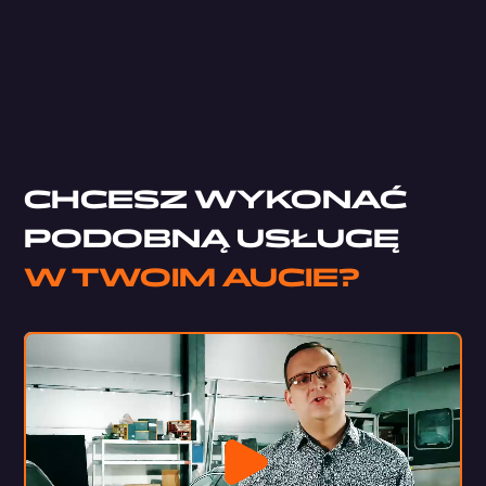
Focal Impulse 4.320
StP Accent
StP Crystal
CHCESZ WYKONAĆ
PODOBNĄ USŁUGĘ
W TWOIM AUCIE?