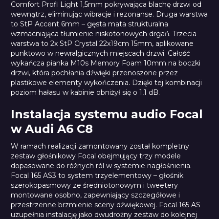
Comfort Profi Light 1,5mm pokrywająca blachę drzwi od
wewnątrz, eliminując wibracje i rezonanse. Druga warstwa
to StP Accent 6mm – gęsta mata strukturalna
wzmacniająca tłumienie niskotonowych drgań. Trzecia
warstwa to 2x StP Crystal 22x19cm 15mm, aplikowane
punktowo w newralgicznych miejscach drzwi. Całość
wykańcza pianka M10s Memory Foam 10mm na boczki
drzwi, która pochłania dźwięki przenoszone przez
plastikowe elementy wykończenia. Dzięki tej kombinacji
poziom hałasu w kabinie obniżył się o 1,1 dB.
Instalacja systemu audio Focal
w Audi A6 C8
W ramach realizacji zamontowany został kompletny
zestaw głośnikowy Focal obejmujący trzy modele
dopasowane do różnych ról w systemie nagłośnienia.
Focal 165 AS3 to system trzyelementowy – głośnik
szerokopasmowy ze średniotonowym i tweetery
montowane osobno, zapewniający szczegółowe i
przestrzenne brzmienie sceny dźwiękowej. Focal 165 AS
uzupełnia instalację jako dwudrożny zestaw do kolejnej