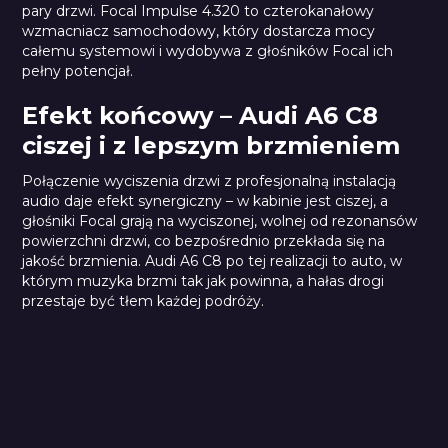
pary drzwi. Focal Impulse 4.320 to czterokanałowy
wzmacniacz samochodowy, który dostarcza mocy
całemu systemowi i wydobywa z głośników Focal ich
pełny potencjał.
Efekt końcowy – Audi A6 C8
ciszej i z lepszym brzmieniem
Połączenie wyciszenia drzwi z profesjonalną instalacją
audio daje efekt synergiczny – w kabinie jest ciszej, a
głośniki Focal grają na wyciszonej, wolnej od rezonansów
powierzchni drzwi, co bezpośrednio przekłada się na
jakość brzmienia. Audi A6 C8 po tej realizacji to auto, w
którym muzyka brzmi tak jak powinna, a hałas drogi
przestaje być tłem każdej podróży.
Car Comfort Profi 1,5 mm
Focal 165 AS
Focal 165 AS3