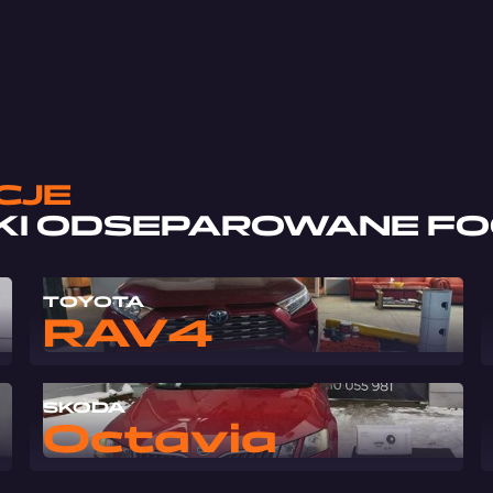
CJE
KI ODSEPAROWANE FO
TOYOTA
RAV4
SKODA
Octavia