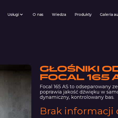
Usługi
O nas
Wiedza
Produkty
Galeria a
GŁOŚNIKI 
FOCAL 165 
Focal 165 AS to odseparowany ze
poprawia jakość dźwięku w samoc
dynamiczny, kontrolowany bas.
Brak informacji 