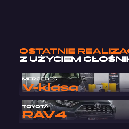
OSTATNIE REALIZA
Z UŻYCIEM
GŁOŚNI
MERCEDES
V-klasa
TOYOTA
RAV4