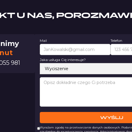
KT U NAS, POROZMAW
Mail
Telefon
nimy
inut
Jaka usługa Cię interesuje?
055 981
Wyrażam zgodę na przetwarzanie danych osobowych. Podanie 
niezbędne do przetworzenia zapytania. Administratorem dan