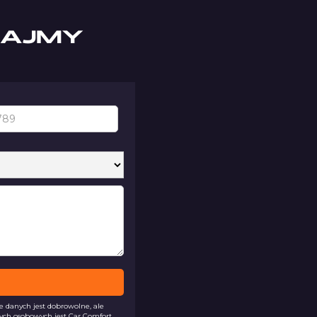
IAJMY
danych jest dobrowolne, ale
ych osobowych jest Car Comfort