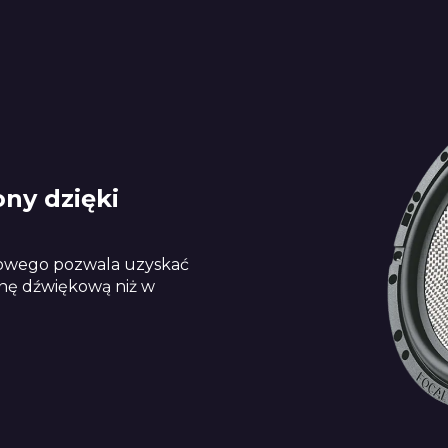
ony dzięki
nowego pozwala uzyskać
enę dźwiękową niż w