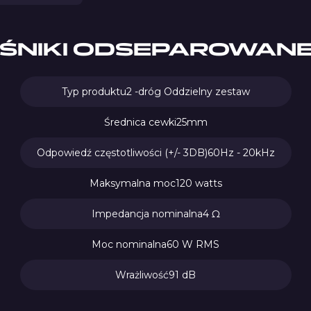
ŚNIKI ODSEPAROWANE 
Typ produktu
2 -dróg Oddzielny zestaw
Średnica cewki
25mm
Odpowiedź częstotliwości (+/- 3DB)
60Hz - 20kHz
Maksymalna moc
120 watts
Impedancja nominalna
4 Ω
Moc nominalna
60 W RMS
Wrażliwość
91 dB