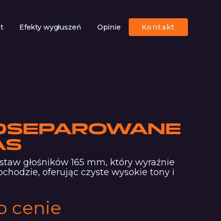
ut
Efekty wygłuszeń
Opinie
Kontakt
ODSEPAROWANE
AS
staw głośników 165 mm, który wyraźnie
hodzie, oferując czyste wysokie tony i
o cenie