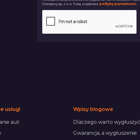
Company sp. z o. o. Tutaj znajdziesz
politykę prywatności.
e usługi
Wpisy blogowe
nie aut
Dlaczego warto wygłuszyć
o
Gwarancja, a wygłuszenie