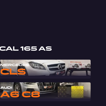
CAL 165 AS
MERCEDES
CLS
AUDI
A6 C8