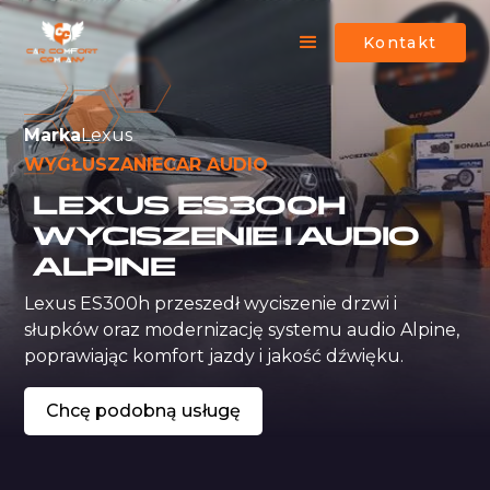
Kontakt
Marka
Lexus
WYGŁUSZANIE
CAR AUDIO
LEXUS ES300H
WYCISZENIE I AUDIO
ALPINE
Lexus ES300h przeszedł wyciszenie drzwi i 
słupków oraz modernizację systemu audio Alpine, 
poprawiając komfort jazdy i jakość dźwięku.
Chcę podobną usługę