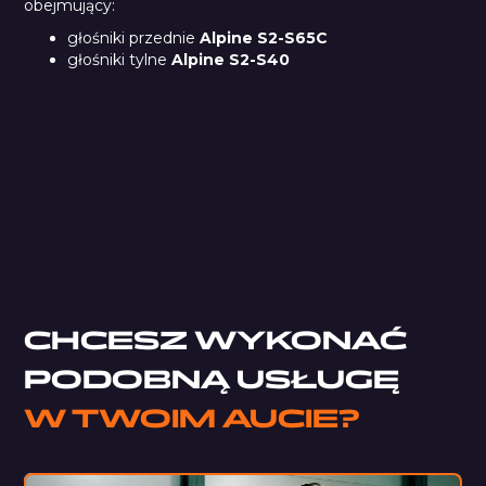
obejmujący:
głośniki przednie
Alpine S2-S65C
głośniki tylne
Alpine S2-S40
Alpine S2-S65C
Car Comfort Mats
StP Sealing Cord
Pianka typu M
CHCESZ WYKONAĆ
PODOBNĄ USŁUGĘ
W TWOIM AUCIE?