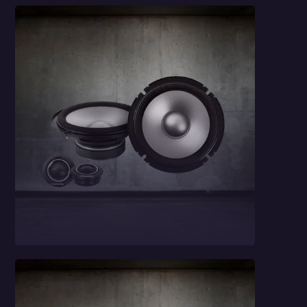
Głośniki
samochodowe
odseparowane
Alpine S2-S65C