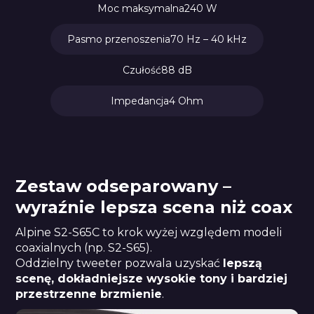
Moc maksymalna
240 W
Pasmo przenoszenia
70 Hz – 40 kHz
Czułość
88 dB
Impedancja
4 Ohm
Zestaw odseparowany –
wyraźnie lepsza scena niż coax
Alpine S2-S65C to krok wyżej względem modeli
coaxialnych (np. S2-S65).
Oddzielny tweeter pozwala uzyskać
lepszą
scenę, dokładniejsze wysokie tony i bardziej
przestrzenne brzmienie
.