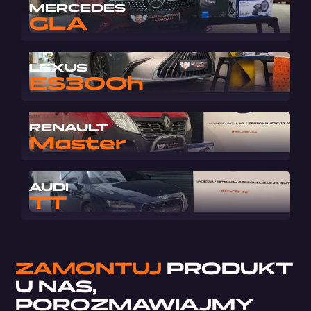
MERCEDES
GLA
LEXUS
ES300h
RENAULT
Master
AUDI
TT
ZAMONTUJ
PRODUKT
U NAS,
POROZMAWIAJMY