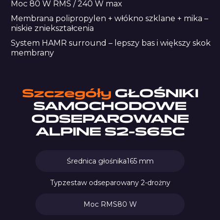
Moc 80 W RMS / 240 W max
Membrana polipropylen + włókno szklane + mika –
niskie zniekształcenia
System HAMR surround – lepszy bas i większy skok
membrany
Szczegóły
GŁOŚNIKI
SAMOCHODOWE
ODSEPAROWANE
ALPINE S2-S65C
Średnica głośnika
165 mm
Typ
zestaw odseparowany 2-drożny
Moc RMS
80 W