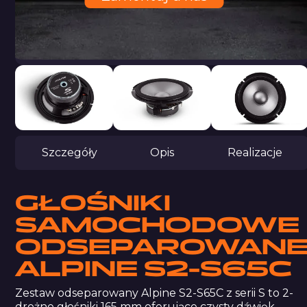
Szczegóły
Opis
Realizacje
GŁOŚNIKI
SAMOCHODOWE
ODSEPAROWAN
ALPINE S2-S65C
Zestaw odseparowany Alpine S2-S65C z serii S to 2-
drożne głośniki 165 mm oferujące czysty dźwięk,