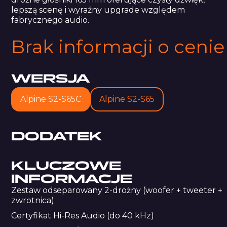
lepszą scenę i wyraźny upgrade względem
fabrycznego audio.
Brak informacji o cenie
WERSJA
Alpine S2-S65C
Alpine S2-S65
DODATEK
KLUCZOWE
INFORMACJE
Zestaw odseparowany 2-drożny (woofer + tweeter +
zwrotnica)
Certyfikat Hi-Res Audio (do 40 kHz)