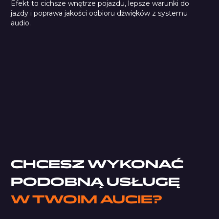
Efekt to cichsze wnętrze pojazdu, lepsze warunki do
jazdy i poprawa jakości odbioru dźwięków z systemu
audio.
StP Aero Gold
StP Noise Liquidator
StP Plasma
Pianka typu M
CHCESZ WYKONAĆ
PODOBNĄ USŁUGĘ
W TWOIM AUCIE?