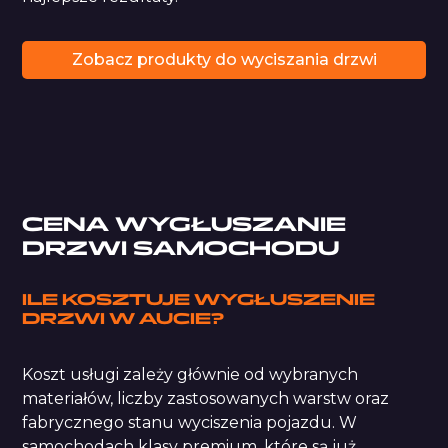
Zobacz produkty do wyciszania drzwi
Maty Car Comfort
Mata butylowa serii Black
Bitmat pianki Memory
Sznur do uszczelek
Pianka StP Accent
CENA WYGŁUSZANIE
DRZWI SAMOCHODU
ILE KOSZTUJE WYGŁUSZENIE
DRZWI
W AUCIE?
Koszt usługi zależy głównie od wybranych
materiałów, liczby zastosowanych warstw oraz
fabrycznego stanu wyciszenia pojazdu. W
samochodach klasy premium, które są już