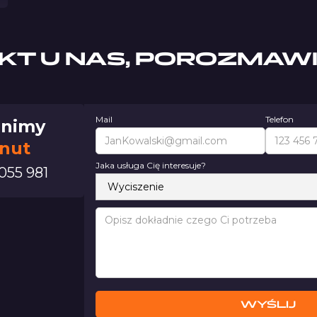
KT U NAS, POROZMAW
Mail
Telefon
nimy
inut
Jaka usługa Cię interesuje?
055 981