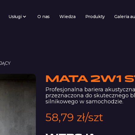
Usługi
O nas
Wiedza
Produkty
Galeria a
JĄCY
MATA 2W1 
Profesjonalna bariera akustyczn
przeznaczona do skutecznego b
silnikowego w samochodzie.
58,79 zł/szt