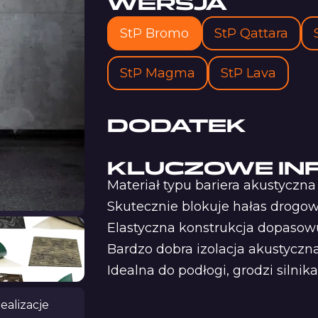
WERSJA
StP Bromo
StP Qattara
StP Magma
StP Lava
DODATEK
KLUCZOWE IN
Materiał typu bariera akustyczna
Skutecznie blokuje hałas drogow
Elastyczna konstrukcja dopasowu
Bardzo dobra izolacja akustyczna
Idealna do podłogi, grodzi silni
ealizacje