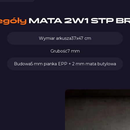
egóły
MATA 2W1 STP 
Wymiar arkusza
37x47 cm
Grubość
7 mm
Budowa
5 mm pianka EPP + 2 mm mata butylowa