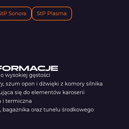
StP Sonora
StP Plasma
FORMACJE
 o wysokiej gęstości
y, szum opon i dźwięki z komory silnika
jąca się do elementów karoserii
 i termiczna
ka, bagażnika oraz tunelu środkowego