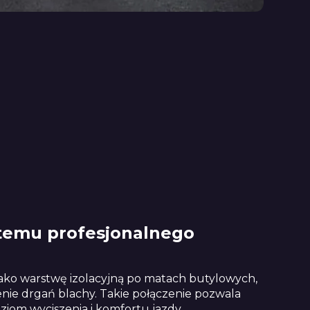
stemu profesjonalnego
 jako warstwę izolacyjną po matach butylowych,
nie drgań blachy. Takie połączenie pozwala
iom wyciszenia i komfortu jazdy.