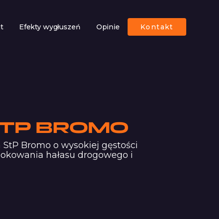
ut
Efekty wygłuszeń
Opinie
Kontakt
STP BROMO
a StP Bromo o wysokiej gęstości
lokowania hałasu drogowego i