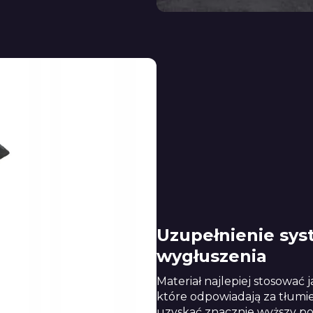
Uzupełnienie sy
wygłuszenia
Materiał najlepiej stosować
które odpowiadają za tłumie
uzyskać znacznie wyższy poz